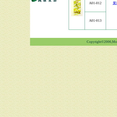
A01-012
業
A01-013
Copyright©2006,Mori