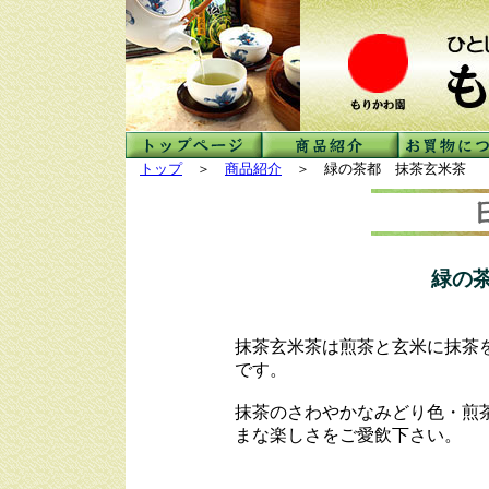
トップ
＞
商品紹介
＞ 緑の茶都 抹茶玄米茶
緑の
抹茶玄米茶は煎茶と玄米に抹茶
です。
抹茶のさわやかなみどり色・煎
まな楽しさをご愛飲下さい。